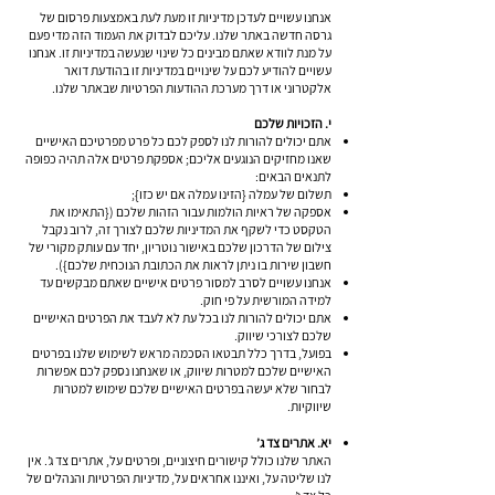
אנחנו עשויים לעדכן מדיניות זו מעת לעת באמצעות פרסום של
גרסה חדשה באתר שלנו. עליכם לבדוק את העמוד הזה מדי פעם
על מנת לוודא שאתם מבינים כל שינוי שנעשה במדיניות זו. אנחנו
עשויים להודיע לכם על שינויים במדיניות זו בהודעת דואר
אלקטרוני או דרך מערכת ההודעות הפרטיות שבאתר שלנו.
י. הזכויות שלכם
אתם יכולים להורות לנו לספק לכם כל פרט מפרטיכם האישיים
שאנו מחזיקים הנוגעים אליכם; אספקת פרטים אלה תהיה כפופה
לתנאים הבאים:
תשלום של עמלה {הזינו עמלה אם יש כזו};
אספקה של ראיות הולמות עבור הזהות שלכם ({התאימו את
הטקסט כדי לשקף את המדיניות שלכם לצורך זה, לרוב נקבל
צילום של הדרכון שלכם באישור נוטריון, יחד עם עותק מקורי של
חשבון שירות בו ניתן לראות את הכתובת הנוכחית שלכם}).
אנחנו עשויים לסרב למסור פרטים אישיים שאתם מבקשים עד
למידה המורשית על פי חוק.
אתם יכולים להורות לנו בכל עת לא לעבד את הפרטים האישיים
שלכם לצורכי שיווק.
בפועל, בדרך כלל תבטאו הסכמה מראש לשימוש שלנו בפרטים
האישיים שלכם למטרות שיווק, או שאנחנו נספק לכם אפשרות
לבחור שלא יעשה בפרטים האישיים שלכם שימוש למטרות
שיווקיות.
יא. אתרים צד ג’
האתר שלנו כולל קישורים חיצוניים, ופרטים על, אתרים צד ג’. אין
לנו שליטה על, ואיננו אחראים על, מדיניות הפרטיות והנהלים של