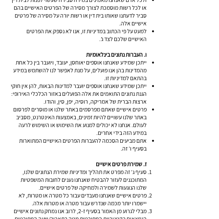
או לכל רשות מוסמכת לצורך מסירה של הפרטים האישיים בהם
סביר לדעתנו שאותו בית דין או רשות יורה על מסירה של פרטים
אישיים אלה.
למעט על פי הכתוב במדיניות זו, אנו לא נספק את הפרטים
האישיים שלכם לצד ג’.
ו. העברות נתונים בינלאומיות
ייתכן שמידע שאנחנו אוספים יא
ו
חסן, יעובד, ויועבר בין כל אחת
מהמדינות בהן אנו פועלים, על מנת לאפשר לנו להשתמש במידע
בהתאם למדיניות זו.
ייתכן שמידע שאנחנו אוספים יועבר למדינות הבאות, להן אין חוקי
הגנת נתונים התואמים את אלה הפועלים באזור הכלכלי האירופי:
ארצות הברית של אמריקה, רוסיה, יפן, סין, והודו.
פרטים אישיים שאתם מפרסמים באתר שלנו או מוסרים לפרסום
באתר שלנו עשויים להיות זמינים, באמצעות האינטרנט, מסביב
לעולם. אנחנו לא יכולים למנוע את השימוש או השימוש לרעה
במידע הזה בידי אחרים.
אתם מביעים הסכמה להעברות הפרטים האישיים המתוארות
בסעיף ו’ זה.
ז. שמירת פרטים אישיים
סעיף ג’ זה מפרט את תהליך ומדיניות שמירת הנתונים שלנו,
המתוכננים לעזור להבטיח שאנחנו נענים לחובות המשפטיות
שלנו הנוגעות לשמירה ולמחיקה של פרטים אישיים.
פרטים אישיים שאנחנו מעבדים עבור כל מטרה או מטרות, לא
יישמרו יותר מכמה שנדרש עבור מטרה או מטרות אלה.
מבלי לגרוע מן האמור בסעיף ז-2, לרוב אנו נמחק נתונים אישיים
הנמצאים בקטגוריות המפורטות מטה בתאריך/שעה המפורטים