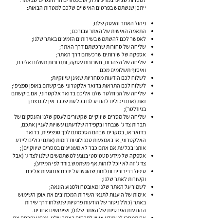
ייתכן שנשתמש בפרטים האישיים שלכם למטרות הבאות:
ניהול האתר והעסק שלנו;
התאמה האישית של האתר עבורכם;
לאפשר לכם להשתמש בשירותים הזמינים באתר שלנו;
שליחה של סחורות שרכשתם דרך האתר;
אספקה של שירותים שרכשתם דרך האתר;
שליחה של הצהרות, חשבונות עסקה, ותזכורות תשלום אליכם,
ואיסוף תשלומים מכם.
לשלוח לכם הודעות מסחריות שאינן שיווקיות;
לשלוח לכם התראות בדואר אלקטרוני שביקשתם באופן ספציפי;
שליחה של הניוזלטר שלנו אליכם בדואר אלקטרוני, אם ביקשתם
זאת (אתם יכולים להודיע לנו בכל עת שכבר אין לכם צורך
בניוזלטר);
שליחה של מסרים שיווקיים שקשורים לעסק שלנו והעסקים של
חברות צד ג’ שנבחרו בקפידה שלדעתנו עשויות לעניין אתכם,
בדואר או, במקרים שבהם הסכמתם לכך ספציפית, בדואר
האלקטרוני, או באמצעות טכנולוגיות דומות (אתם יכולים ליידע
אותנו בכל עת אם אתם כבר לא מעוניינים במסרים שיווקיים);
אספקה של מידע סטטיסטי בנוגע למשתמשים שלנו לצד ג’ (אבל
צד ג’ זה לא יוכל לזהות אף משתמש בודד לפי המידע);
טיפול בבירורים ותלונות שהוגשו על ידכם או נוגעות אליכם
וקשורות לאתר שלנו;
לשמור על האתר שלנו מאובטח ולמנוע הונאה;
אימות של היענות לתנאי השירות המכתיבים את אופן השימוש
באתר (כולל ניטור של הודעות פרטיות שנשלחו דרך שירות
ההודעות הפרטיות של האתר שלנו); ושימושים אחרים.
אם תמסרו לנו מידע אישי לפרסום באתר שלנו, אנחנו נפרסם את