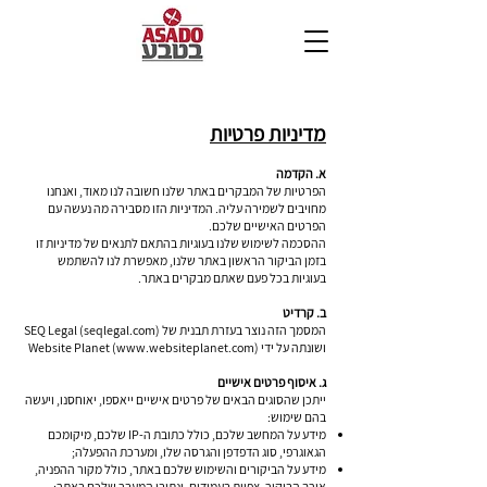
מדיניות פרטיות
א. הקדמה
הפרטיות של המבקרים באתר שלנו חשובה לנו מאוד, ואנחנו
מחויבים לשמירה עליה. המדיניות הזו מסבירה מה נעשה עם
הפרטים האישיים שלכם.
ההסכמה לשימוש שלנו בעוגיות בהתאם לתנאים של מדיניות זו
בזמן הביקור הראשון באתר שלנו, מאפשרת לנו להשתמש
בעוגיות בכל פעם שאתם מבקרים באתר.
ב. קרדיט
המסמך הזה נוצר בעזרת תבנית של SEQ Legal (seqlegal.com)
ושונתה על ידי Website Planet (www.websiteplanet.com)
ג. איסוף פרטים אישיים
ייתכן שהסוגים הבאים של פרטים אישיים ייאספו, יאוחסנו, ויעשה
בהם שימוש:
מידע על המחשב שלכם, כול
ל כתובת ה-IP שלכם, מיקומכם
הגאוגרפי, סוג הדפדפן והגרסה שלו, ומערכת ההפעלה;
מידע על הביקורים והשימוש שלכם באתר, כולל מקור ההפניה,
אורך הביקור, צפיות בעמודים, ונתיבי המעבר שלכם באתר;