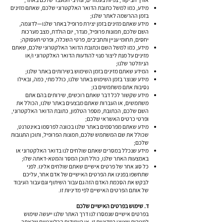
מידע, כמו למשל כתובת הדואר האלקטרוני שלכם, שאתם מזינים
בזמן ההרשמה לאתר שלנו;
מידע שאתם מזינים בזמן יצירת פרופיל באתר שלנו—לדוגמה,
השם שלכם, תמונות פרופיל, מגדר, יום הולדת, מצב מערכות
יחסים, תחומי עניין ותחביבים, פרטי השכלה, ופרטי תעסוקה;
מידע, כמו למשל השם וכתובת הדואר האלקטרוני שלכם, שאתם
מזינים על מנת ליצור מנוי להודעות הדואר האלקטרוני ו/או
הניוזלטר שלנו;
המידע שאתם מזינים בזמן השימוש בשירותים באתר שלנו;
מידע שנוצר בזמן השימוש באתר שלנו, כולל מתי, כמה, ובאילו
נסיבות אתם משתמשים בו;
מידע שקשור לכל דבר שאתם רוכשים, שירותים בהם אתם
משתמשים, או העברות שאתם מבצעים באתר שלנו, הכולל את
השם שלכם, הכתובת, מספר הטלפון, כתובת הדואר האלקטרוני,
ופרטי כרטיס האשראי שלכם;
מידע שאתם מפרסמים באתר שלנו בכוונה לפרסמו באינטרנט,
שכולל את שם המשתמש שלכם, תמונות הפרופיל, ותוכן התגובות
שלכם;
מידע שנכלל במסרים שאתם שולחים לנו בדואר האלקטרוני או
באמצעות האתר שלנו, כולל תוכן המסר והמטא-דאתה שלו;
כל סוג אחר של פרטים אישיים שאתם שולחים אלינו. לפני
שתחשפו בפנינו את הפרטים האישיים של אדם אחר, עליכם
לבקש את הסכמת האדם הזה גם עבור השיתוף וגם עבור העיבוד
של אותם הפרטים האישיים לפי מדיניות זו.
ד. שימוש בפרטים האישיים שלכם
בפרטים אישיים שנמסרו לנו דרך האתר שלנו ייעשה שימוש
למטרות שצוינו במדיניות זו, או בעמודים הרלוונטיים שבאתר.