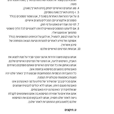
מטה:
סוג הנתונים האישיים יימחק {הזינו תאריך/שעה};
ו-{הזינו תאריך/שעה נוספים}.
על אף ההוראות האחרות בסעיף ז’, אנו נשמור מסמכים (כולל
מסמכים אלקטרוניים) המכילים נתונים אישיים:
לפי מה שנדרש מאתנו על פי חוק;
אם לדעתנו המסמכים עשויים להיות רלוונטיים לכל הליך משפטי
מתמשך או פוטנציאלי;
על מנת לבסס, להפעיל, או להגן על זכויותינו המשפטיות (כולל
אספקה של מידע לאחרים למטרות מניעת הונאה והפחתה של
סיכון אשראי).
אבטחת הפרטים האישיים שלכם
אנחנו ננקוט משנה זהירות ארגוני וטכני סביר על מנת למנוע את
האבדן, השימוש לרעה, או השינוי של הפרטים האישיים שלכם.
אנחנו נאחסן את כל הפרטים האישיים שאתם מספקים בשרתים
מאובטחים (המוגנים בסיסמא ובחומת אש).
כל ההעברות הכספיות הממוחשבות שבוצעו דרך האתר שלנו יהיו
מוגנות באמצעות טכנולוגיית הצפנה.
אתם מכירים בכך שהשידור של מידע על פני האינטרנט אינו
מאובטח מעצם היותו, ואנחנו ללא יכולים להבטיח שנתונים
שנשלחים דרך האינטרנט יהיו מאובטחים.
אתם אחראים על שמירת הסיסמא בה אתם משתמשים לקבלת
גישה לאתר שלנו חסויה; אנחנו לא נבקש מכם את הסיסמא
שלכם (למעט בזמן ההתחברות לאתר שלנו).
ט. תיקונים