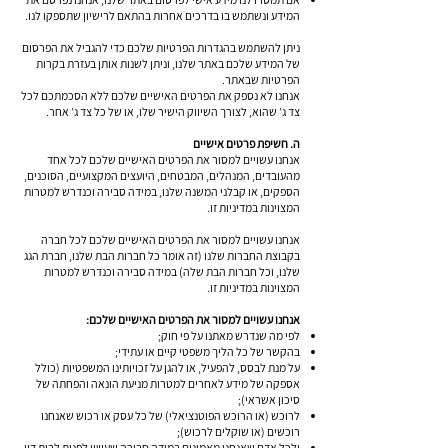
המידע ונשתמש בו בדרכים אחרות בהתאם לרישיון שתספקו לנו.
ניתן להשתמש בהגדרות הפרטיות שלכם כדי להגביל את הפרסום
של המידע שלכם באתר שלנו, וניתן לשנות אותן בעזרת בקרות
הפרטיות שבאתר.
אנחנו לא נספק את הפרטים האישיים שלכם ללא הסכמתכם לכל
צד ג’ שהוא, לצורך השיווק הישיר שלו, או של כל צד ג’ אחר.
ה. חשיפת פרטים אישיים
אנחנו עשויים למסור את הפרטים האישיים שלכם לכל אחד
מהעובדים, המנהלים, המבטחים, היועצים המקצועיים, הסוכנים,
הספקים, או קבלני המשנה שלנו, במידה סבירה וכנדרש למטרות
המצוינות במדיניות זו.
אנחנו עשויים למסור את הפרטים האישיים שלכם לכל חברה
בקבוצת החברות שלנו (זה אומר כל חברות הבת שלנו, חברת הגג
שלנו, וכל חברות הבת שלה) במידה סבירה וכנדרש למטרות
המצוינות במדיניות זו.
אנחנו עשויים למסור את הפרטים האישיים שלכם:
לפי מה שנדרש מאתנו על פי חוק;
בהקשר של כל הליך משפטי קיים או עתידי;
על מנת לבסס, להפעיל, או להגן על זכויותינו המשפטיות (כולל
אספקה של מידע לאחרים למטרות מניעת הונאה והפחתה של
סיכון אשראי);
לרוכש (או הרוכש הפוטנציאלי) של כל עסק או רכוש שאנחנו
רוכשים (או שוקלים לרכוש);
ולכל אדם שאנחנו מאמינים במידה סבירה שעשוי לפנות לבית דין