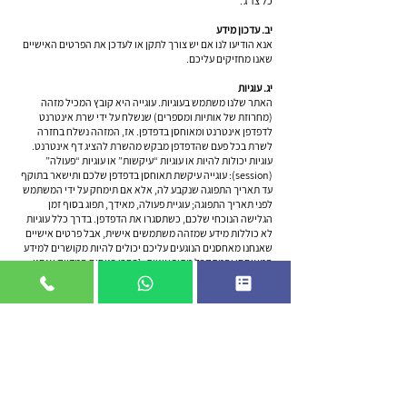
כל צד ג’.
יב. עדכון מידע
אנא הודיעו לנו אם יש צורך לתקן או לעדכן את הפרטים האישיים
שאנו מחזיקים עליכם.
יג. עוגיות
האתר שלנו משתמש בעוגיות. עוגייה היא קובץ המכיל מזהה
(מחרוזת של אותיות ומספרים) שנשלח על ידי שרת אינטרנט
לדפדפן אינטרנט ומאוחסן בדפדפן. אז, המזהה נשלח בחזרה
לשרת בכל פעם שהדפדפן מבקש מהשרת להציג דף אינטרנט.
עוגיות יכולות להיות או עוגיות “עיקשות” או עוגיות “פעולה”
(session): עוגייה עיקשת תאוחסן בדפדפן שלכם ותישאר בתוקף
עד תאריך התפוגה שנקבע לה, אלא אם תימחק על ידי המשתמש
לפני תאריך התפוגה; עוגיית פעולה, מאידך, תפוג בסוף זמן
הגלישה הנוכחי שלכם, כשתסגרו את הדפדפן. בדרך כלל עוגיות
לא כוללות מידע שמזהה משתמשים אישית, אבל פרטים אישיים
שאנחנו מאחסנים הנוגעים עליכם יכולים להיות מקושרים למידע
המאוחסן והמתקבל מתוך עוגיות. {בחרו בניסוח המדויק אנחנו
משתמשים רק בעוגיות פעולה / רק בעוגיות עיקשות / גם בעוגיות
פעולה וגם בעוגיות עיקשות באתר שלנו.}
השמות של העוגיות בהן אנחנו משתמשים באתר שלנו, והמטרות
לשמן הן בשימוש, מפורטות מטה:
אנחנו משתמשים בשירותי Google Analytics ו-Adwords באתר
שלנו כדי לזהות מחשב כשמשתמש {כללו את כל השימושים
הקיימים לעוגיות באתר שלכם מבקר באתר / לעקוב אחרי
משתמשים בזמן השימוש שלהם באתר / לאפשר לנו להשתמש